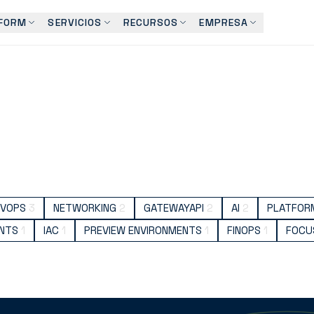
FORM
SERVICIOS
RECURSOS
EMPRESA
EVOPS
3
NETWORKING
2
GATEWAYAPI
2
AI
2
PLATFORM
ENTS
1
IAC
1
PREVIEW ENVIRONMENTS
1
FINOPS
1
FOCU