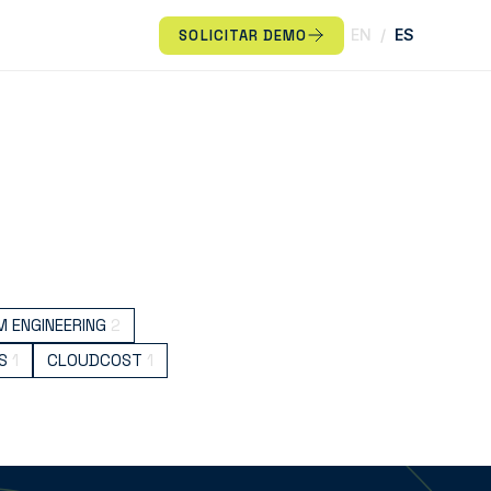
EN
/
ES
SOLICITAR DEMO
 ENGINEERING
2
S
1
CLOUDCOST
1